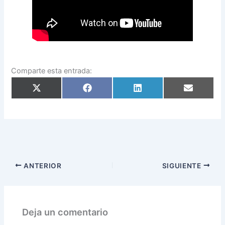
Comparte esta entrada:
Compartir
Compartir
Compartir
Compartir
en
en
en
en
X
Facebook
LinkedIn
Email
(Twitter)
ANTERIOR
SIGUIENTE
Deja un comentario