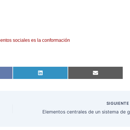
entos sociales es la conformación
tir
Compartir
Compartir
en
en
ook
LinkedIn
Email
SIGUIENT