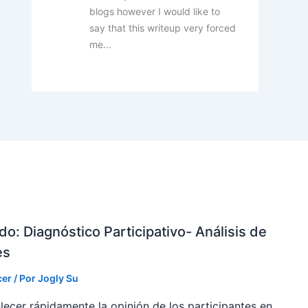
blogs however I would like to
say that this writeup very forced
me…
do: Diagnóstico Participativo- Análisis de
es
er
/ Por
Jogly Su
blecer rápidamente la opinión de los participantes en