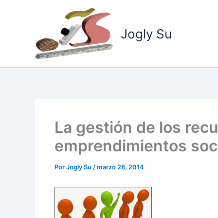
Ir
al
Jogly Su
contenido
La gestión de los rec
emprendimientos soc
Por
Jogly Su
/
marzo 28, 2014