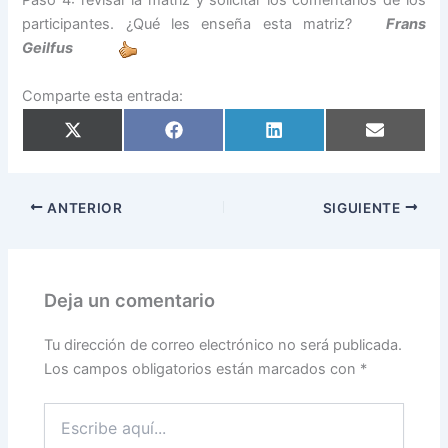
Paso 4: revisar la matriz y solicitar los comentarios de los
participantes. ¿Qué les enseña esta matriz?
Frans
Geilfus
Comparte esta entrada:
Compartir
Compartir
Compartir
Compartir
en
en
en
en
X
Facebook
LinkedIn
Email
(Twitter)
ANTERIOR
SIGUIENTE
Deja un comentario
Tu dirección de correo electrónico no será publicada.
Los campos obligatorios están marcados con
*
Escribe
aquí...