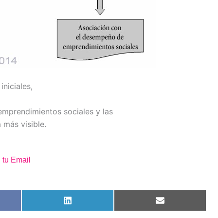
niciales,
emprendimientos sociales y las
 más visible.
 tu Email
tir
Compartir
Compartir
en
en