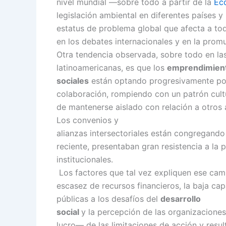
nivel mundial —sobre todo a partir de la
Ec
legislación ambiental en diferentes países y
estatus de problema global que afecta a to
en los debates internacionales y en la prom
Otra tendencia observada, sobre todo en las
latinoamericanas, es que los
emprendimien
sociales
están optando progresivamente po
colaboración, rompiendo con un patrón cultu
de mantenerse aislado con relación a otros 
Los convenios y
alianzas intersectoriales están congregand
reciente, presentaban gran resistencia a la
institucionales.
Los factores que tal vez expliquen ese camb
escasez de recursos financieros, la baja cap
públicas a los desafíos del
desarrollo
social
y la percepción de las organizacione
lucro— de las limitaciones de acción y resu