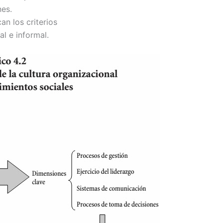
nes.
an los criterios
l e informal.