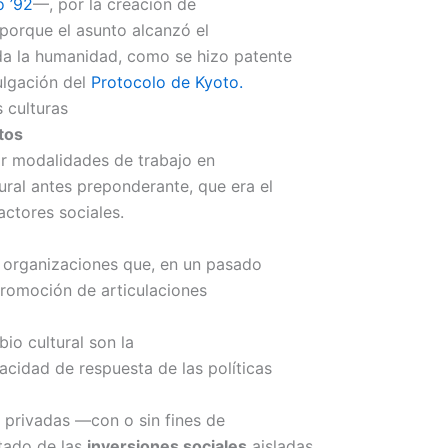
o ’92
—, por la creación de
 porque el asunto alcanzó el
da la humanidad, como se hizo patente
ulgación del
Protocolo de Kyoto.
 culturas
tos
r modalidades de trabajo en
ral antes preponderante, que era el
actores sociales.
o organizaciones que, en un pasado
 promoción de articulaciones
io cultural son la
acidad de respuesta de las políticas
s privadas —con o sin fines de
ltado de las
inversiones sociales
aisladas.