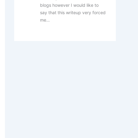
blogs however I would like to
say that this writeup very forced
me…