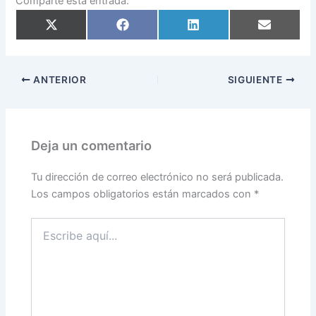
Comparte esta entrada:
Compartir
Compartir
Compartir
Compartir
en
en
en
en
X
Facebook
LinkedIn
Email
(Twitter)
ANTERIOR
SIGUIENTE
Deja un comentario
Tu dirección de correo electrónico no será publicada.
Los campos obligatorios están marcados con
*
Escribe
aquí...