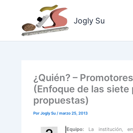
Ir
al
Jogly Su
contenido
¿Quién? – Promotores
(Enfoque de las siete
propuestas)
Por
Jogly Su
/
marzo 25, 2013
Equipo:
La institución, e