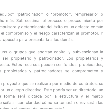
quipo”, “patrocinador” o “promotor”, “empresario” o
ho más. Sobreestimar el proceso o procedimiento por
pulsora y determinante del éxito es un defecto común
el compromiso y el riesgo caracterizan al promotor. Y
 propuesta para presentarla a los demás.
duos o grupos que aportan capital y subvencionan la
ser propietario y patrocinador. Los propietarios y
uesta. Estos recursos pueden ser fondos, propiedades,
s propietarios y patrocinadores se comprometen y
 proyecto que se realizará por medio de contratos, se
r un cuerpo directivo. Este podría ser un directorio, un
a forma será dictada por la estructura y el marco
be señalar con claridad cómo se tomarán o revisarán las
ridad y el control del presupuesto?