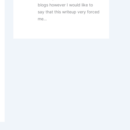
blogs however I would like to
say that this writeup very forced
me…