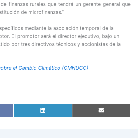
e finanzas rurales que tendrá un gerente general que
nstitución de microfinanzas.”
specíficos mediante la asociación temporal de la
or. El promotor será el director ejecutivo, bajo un
tido por tres directivos técnicos y accionistas de la
 sobre el Cambio Climático (CMNUCC)
tir
Compartir
Compartir
en
en
ook
LinkedIn
Email