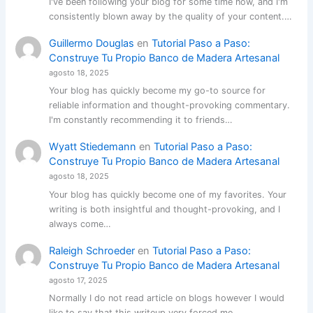
I've been following your blog for some time now, and I'm
consistently blown away by the quality of your content.…
Guillermo Douglas
en
Tutorial Paso a Paso:
Construye Tu Propio Banco de Madera Artesanal
agosto 18, 2025
Your blog has quickly become my go-to source for
reliable information and thought-provoking commentary.
I'm constantly recommending it to friends…
Wyatt Stiedemann
en
Tutorial Paso a Paso:
Construye Tu Propio Banco de Madera Artesanal
agosto 18, 2025
Your blog has quickly become one of my favorites. Your
writing is both insightful and thought-provoking, and I
always come…
Raleigh Schroeder
en
Tutorial Paso a Paso:
Construye Tu Propio Banco de Madera Artesanal
agosto 17, 2025
Normally I do not read article on blogs however I would
like to say that this writeup very forced me…