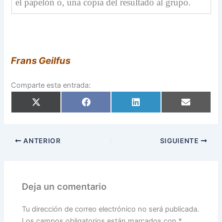
el papelón o, una copia del resultado al grupo.
Frans Geilfus
Comparte esta entrada:
Compartir
Compartir
Compartir
Compartir
en
en
en
en
X
Facebook
LinkedIn
Email
(Twitter)
ANTERIOR
SIGUIENTE
Deja un comentario
Tu dirección de correo electrónico no será publicada.
Los campos obligatorios están marcados con
*