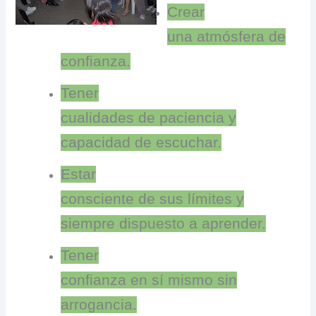
Crear
una atmósfera de
confianza.
Tener
cualidades de paciencia y
capacidad de escuchar.
Estar
consciente de sus límites y
siempre dispuesto a aprender.
Tener
confianza en sí mismo sin
arrogancia.