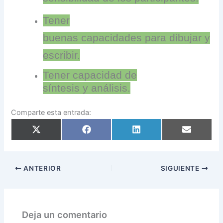
Tener
buenas capacidades para dibujar y
escribir.
Tener capacidad de
síntesis y análisis.
Comparte esta entrada:
Compartir
Compartir
Compartir
Compartir
en
en
en
en
X
Facebook
LinkedIn
Email
(Twitter)
ANTERIOR
SIGUIENTE
Deja un comentario