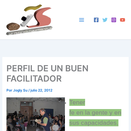
Ir
al
contenido
PERFIL DE UN BUEN
FACILITADOR
Por
Jogly Su
/
julio 22, 2012
Tener
fe en la gente y en
sus capacidades.