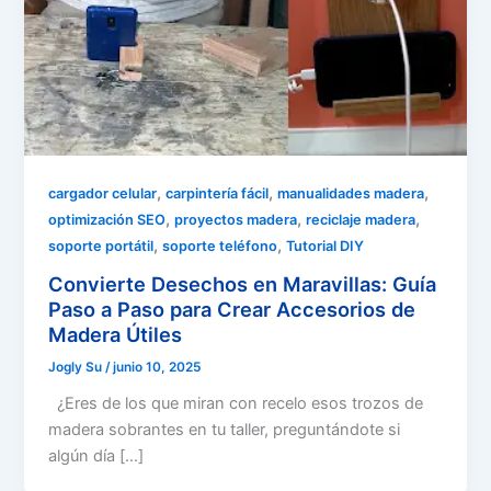
,
,
,
cargador celular
carpintería fácil
manualidades madera
,
,
,
optimización SEO
proyectos madera
reciclaje madera
,
,
soporte portátil
soporte teléfono
Tutorial DIY
Convierte Desechos en Maravillas: Guía
Paso a Paso para Crear Accesorios de
Madera Útiles
Jogly Su
/
junio 10, 2025
¿Eres de los que miran con recelo esos trozos de
madera sobrantes en tu taller, preguntándote si
algún día […]