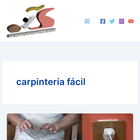
Ir
al
contenido
carpintería fácil