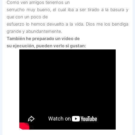
Como ven amigos tenemos un
serrucho muy bueno, el cual iba a ser tirado a la basura y
que con un poco de
esfuerzo lo hemos devuelto a la vida. Dios me los bendiga
grande y abundantemente.
También he preparado un vídeo de
su ejecución, pueden verlo si gustan: