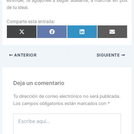
estimule, te aguijonee a seguir adelante, a marchar en pos
de tu ideal.
Comparte esta entrada:
Compartir
Compartir
Compartir
Compartir
en
en
en
en
X
Facebook
LinkedIn
Email
(Twitter)
ANTERIOR
SIGUIENTE
Deja un comentario
Tu dirección de correo electrónico no será publicada.
Los campos obligatorios están marcados con
*
Escribe
aquí...